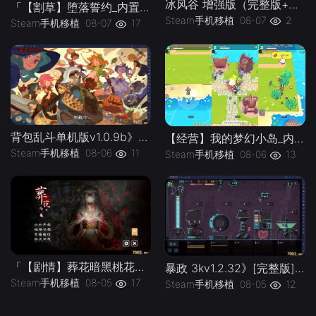
冰风谷 增强版（完整版+菜单版）Steam移植 特别好评的龙与地下城规则奇幻角色扮演游戏！
「【割草】堕落誓约_内置作弊菜单」-手机移植版下载-.均亲测可玩
Steam手机移植
08-07
2
Steam手机移植
08-07
17
背包乱斗单机版v1.0.9b》[完整版]Steam移植
【经营】我的梦幻小岛_内置作弊菜单」-手机移植版下载-.均亲测可玩
Steam手机移植
08-06
11
Steam手机移植
08-06
13
「【剧情】葬花暗黑桃花源v2.3_解锁完整版」-手机移植版下载-.均亲测可玩
暴政 3kv1.2.32》[完整版]Steam移植
Steam手机移植
08-05
17
Steam手机移植
08-05
12