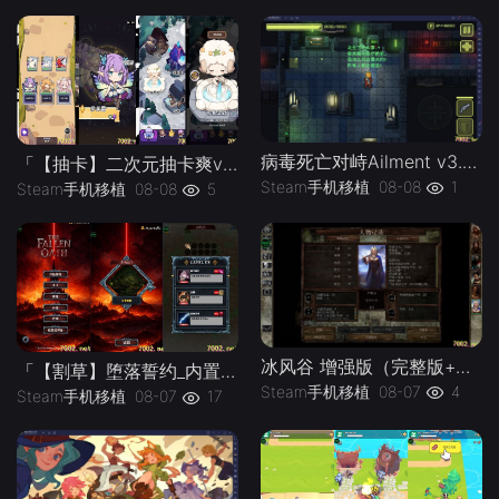
病毒死亡对峙Ailment v3.3.5》[完整版]Steam移植
「【抽卡】二次元抽卡爽v0.34.4_免广告-手机移植版下载-.均亲测可玩
Steam手机移植
08-08
1
Steam手机移植
08-08
5
冰风谷 增强版（完整版+菜单版）Steam移植 特别好评的龙与地下城规则奇幻角色扮演游戏！
「【割草】堕落誓约_内置作弊菜单」-手机移植版下载-.均亲测可玩
Steam手机移植
08-07
4
Steam手机移植
08-07
17