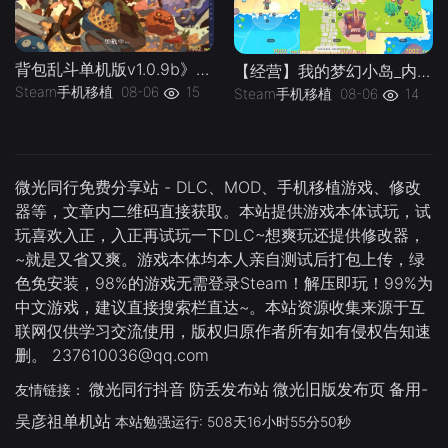
背包乱斗单机版v1.0.9b》[完整版]Steam移植
【经营】我的梦幻小岛_内置作弊菜单」-手机移植版下载-.均亲测可玩
Steam手机移植
08-06
15
Steam手机移植
08-06
14
微光同行免费分享站 - DLC、MOD、手机移植游戏、修改
器等，文章内二维码直接获取。本站提供游戏本体试玩，试
玩喜欢入正，入正再试玩一下DLC~想爽玩还提供修改器，
~就是又省又爽。游戏本体均本人亲自测试后打包上传，绿
色免安装，98%的游戏无需登录Steam！解压即玩！99%为
中文游戏，建议直接搜索栏直达~。本站资源收集来源于互
联网仅供学习交流使用，版权归原作者所有如有侵权告知速
删。 237610036@qq.com
微光同行抖音
防丢发布站
微光旧版发布页
备用-
友情链接：
吴彦祖单机站
本站勉强运行: 508天16小时55分50秒