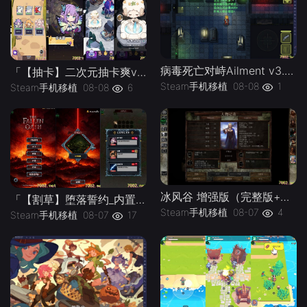
病毒死亡对峙Ailment v3.3.5》[完整版]Steam移植
「【抽卡】二次元抽卡爽v0.34.4_免广告-手机移植版下载-.均亲测可玩
Steam手机移植
08-08
1
Steam手机移植
08-08
6
冰风谷 增强版（完整版+菜单版）Steam移植 特别好评的龙与地下城规则奇幻角色扮演游戏！
「【割草】堕落誓约_内置作弊菜单」-手机移植版下载-.均亲测可玩
Steam手机移植
08-07
4
Steam手机移植
08-07
17