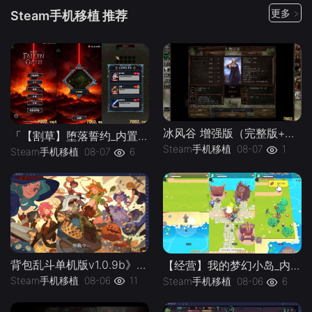
更多 >
Steam手机移植 推荐
冰风谷 增强版（完整版+菜单版）Steam移植 特别好评的龙与地下城规则奇幻角色扮演游戏！
「【割草】堕落誓约_内置作弊菜单」-手机移植版下载-.均亲测可玩
Steam手机移植
08-07
1
Steam手机移植
08-07
6
背包乱斗单机版v1.0.9b》[完整版]Steam移植
【经营】我的梦幻小岛_内置作弊菜单」-手机移植版下载-.均亲测可玩
Steam手机移植
08-06
11
Steam手机移植
08-06
6