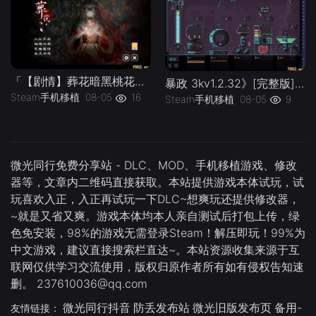
「【剧情】葬花暗黑桃花源v2.3_解锁完整版」-手机移植版下载-.均亲测可玩
暴政 3kv1.2.32》[完整版]Steam移植
Steam手机移植
08-05
16
Steam手机移植
08-05
9
微光同行免费分享站 - DLC、MOD、手机移植游戏、修改
器等，文章内二维码直接获取。本站提供游戏本体试玩，试
玩喜欢入正，入正再试玩一下DLC~想爽玩还提供修改器，
~就是又省又爽。游戏本体均本人亲自测试后打包上传，绿
色免安装，98%的游戏无需登录Steam！解压即玩！99%为
中文游戏，建议直接搜索栏直达~。本站资源收集来源于互
联网仅供学习交流使用，版权归原作者所有如有侵权告知速
删。 237610036@qq.com
微光同行抖音
防丢发布站
微光旧版发布页
备用-
友情链接：