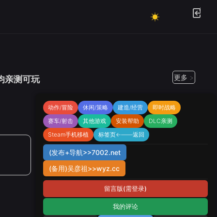
更多 >
.均亲测可玩
动作/冒险
休闲/策略
建造/经营
即时战略
赛车/射击
其他游戏
安装帮助
DLC亲测
Steam手机移植
标签页←——返回
(发布+导航>>7002.net
(备用)吴彦祖>>wyz.cc
留言版(需登录)
我的评论