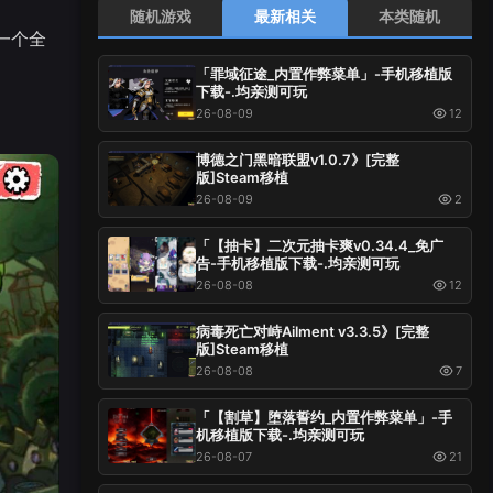
随机游戏
最新相关
本类随机
一个全
「罪域征途_内置作弊菜单」-手机移植版
下载-.均亲测可玩
26-08-09
12
博德之门黑暗联盟v1.0.7》[完整
版]Steam移植
26-08-09
2
「【抽卡】二次元抽卡爽v0.34.4_免广
告-手机移植版下载-.均亲测可玩
26-08-08
12
病毒死亡对峙Ailment v3.3.5》[完整
版]Steam移植
26-08-08
7
「【割草】堕落誓约_内置作弊菜单」-手
机移植版下载-.均亲测可玩
26-08-07
21