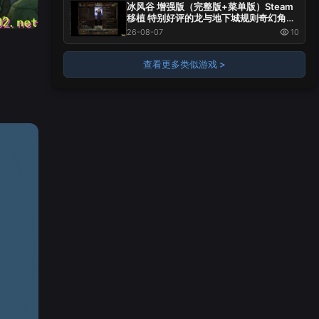
冰风谷 增强版（完整版+菜单版）Steam
移植 特别好评的龙与地下城规则奇幻角色
扮演游戏！
26-08-07
10
查看更多类似游戏 >