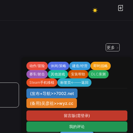
更多 >
动作/冒险
休闲/策略
建造/经营
即时战略
赛车/射击
其他游戏
安装帮助
DLC亲测
Steam手机移植
标签页←——返回
(发布+导航>>7002.net
(备用)吴彦祖>>wyz.cc
留言版(需登录)
我的评论