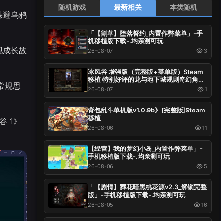
随机游戏
最新相关
本类随机
躲避乌鸦
「【割草】堕落誓约_内置作弊菜单」-手
机移植版下载-.均亲测可玩
现成长故
26-08-07
3
冰风谷 增强版（完整版+菜单版）Steam
移植 特别好评的龙与地下城规则奇幻角色
常规思
扮演游戏！
26-08-07
1
背包乱斗单机版v1.0.9b》[完整版]Steam
移植
谷 1》
26-08-06
11
【经营】我的梦幻小岛_内置作弊菜单」-
手机移植版下载-.均亲测可玩
26-08-06
5
「【剧情】葬花暗黑桃花源v2.3_解锁完整
版」-手机移植版下载-.均亲测可玩
26-08-05
16