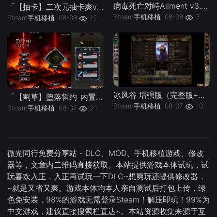
病毒死亡对峙Ailment v3.3.5》[完整版]Steam移植
「【抽卡】二次元抽卡爽v0.34.4_免广告-手机移植版下载-.均亲测可玩
Steam手机移植
08-08
7
Steam手机移植
08-08
12
冰风谷 增强版（完整版+菜单版）Steam移植 特别好评的龙与地下城规则奇幻角色扮演游戏！
「【割草】堕落誓约_内置作弊菜单」-手机移植版下载-.均亲测可玩
Steam手机移植
08-07
10
Steam手机移植
08-07
21
微光同行免费分享站 - DLC、MOD、手机移植游戏、修改
器等，文章内二维码直接获取。本站提供游戏本体试玩，试
玩喜欢入正，入正再试玩一下DLC~想爽玩还提供修改器，
~就是又省又爽。游戏本体均本人亲自测试后打包上传，绿
色免安装，98%的游戏无需登录Steam！解压即玩！99%为
中文游戏，建议直接搜索栏直达~。本站资源收集来源于互