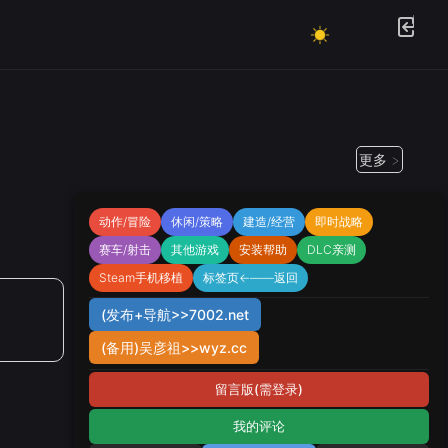
更多 >
动作/冒险
休闲/策略
建造/经营
即时战略
赛车/射击
其他游戏
安装帮助
DLC亲测
Steam手机移植
标签页←——返回
(发布+导航>>7002.net
(备用)吴彦祖>>wyz.cc
留言版(需登录)
我的评论