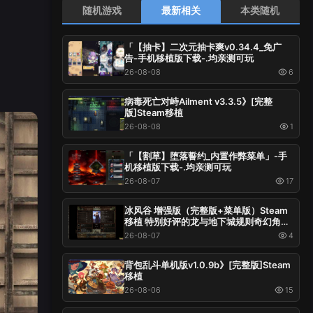
随机游戏
最新相关
本类随机
「【抽卡】二次元抽卡爽v0.34.4_免广
告-手机移植版下载-.均亲测可玩
26-08-08
6
病毒死亡对峙Ailment v3.3.5》[完整
版]Steam移植
26-08-08
1
「【割草】堕落誓约_内置作弊菜单」-手
机移植版下载-.均亲测可玩
26-08-07
17
冰风谷 增强版（完整版+菜单版）Steam
移植 特别好评的龙与地下城规则奇幻角色
扮演游戏！
26-08-07
4
背包乱斗单机版v1.0.9b》[完整版]Steam
移植
26-08-06
15