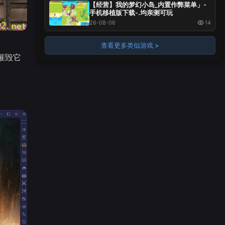
【经营】我的梦幻小岛_内置作弊菜单」-
手机移植版下载-.均亲测可玩
26-08-06
14
查看更多类似游戏 >
摧毁它