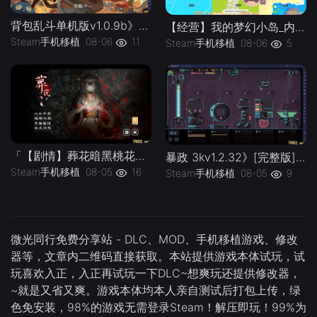
背包乱斗单机版v1.0.9b》[完整版]Steam移植
【经营】我的梦幻小岛_内置作弊菜单」-手机移植版下载-.均亲测可玩
Steam手机移植
08-06
11
Steam手机移植
08-06
5
「【剧情】葬花暗黑桃花源v2.3_解锁完整版」-手机移植版下载-.均亲测可玩
暴政 3kv1.2.32》[完整版]Steam移植
Steam手机移植
08-05
16
Steam手机移植
08-05
9
微光同行免费分享站 - DLC、MOD、手机移植游戏、修改
器等，文章内二维码直接获取。本站提供游戏本体试玩，试
玩喜欢入正，入正再试玩一下DLC~想爽玩还提供修改器，
~就是又省又爽。游戏本体均本人亲自测试后打包上传，绿
色免安装，98%的游戏无需登录Steam！解压即玩！99%为