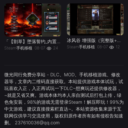
冰风谷 增强版（完整版+菜单版）Steam移植 特别好评的龙与地下城规则奇幻角色扮演游戏！
「【割草】堕落誓约_内置作弊菜单」-手机移植版下载-.均亲测可玩
Steam手机移植
08-07
12
Steam手机移植
08-07
24
微光同行免费分享站 - DLC、MOD、手机移植游戏、修改
器等，文章内二维码直接获取。本站提供游戏本体试玩，试
玩喜欢入正，入正再试玩一下DLC~想爽玩还提供修改器，
~就是又省又爽。游戏本体均本人亲自测试后打包上传，绿
色免安装，98%的游戏无需登录Steam！解压即玩！99%为
中文游戏，建议直接搜索栏直达~。本站资源收集来源于互
联网仅供学习交流使用，版权归原作者所有如有侵权告知速
删。 237610036@qq.com