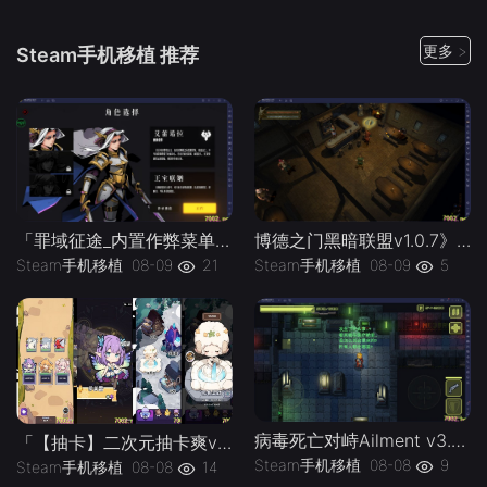
更多 >
Steam手机移植 推荐
「罪域征途_内置作弊菜单」-手机移植版下载-.均亲测可玩
博德之门黑暗联盟v1.0.7》[完整版]Steam移植
Steam手机移植
08-09
21
Steam手机移植
08-09
5
病毒死亡对峙Ailment v3.3.5》[完整版]Steam移植
「【抽卡】二次元抽卡爽v0.34.4_免广告-手机移植版下载-.均亲测可玩
Steam手机移植
08-08
9
Steam手机移植
08-08
14