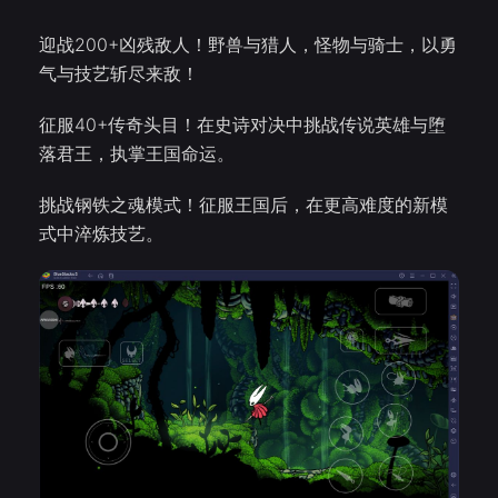
迎战200+凶残敌人！野兽与猎人，怪物与骑士，以勇
气与技艺斩尽来敌！
征服40+传奇头目！在史诗对决中挑战传说英雄与堕
落君王，执掌王国命运。
挑战钢铁之魂模式！征服王国后，在更高难度的新模
式中淬炼技艺。