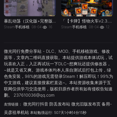
「【卡牌】怪物火车v2.3.8_内置无限金币版」-手机移植版下载-.均亲测可玩
暴乱动荡（汉化版+完整版）Steam移植 这游戏终于有汉化的版本啦！复古像素策略战术游戏！
Steam手机移植
08-04
12
Steam手机移植
08-04
16
微光同行免费分享站 - DLC、MOD、手机移植游戏、修改
器等，文章内二维码直接获取。本站提供游戏本体试玩，试
玩喜欢入正，入正再试玩一下DLC~想爽玩还提供修改器，
~就是又省又爽。游戏本体均本人亲自测试后打包上传，绿
色免安装，98%的游戏无需登录Steam！解压即玩！99%为
中文游戏，建议直接搜索栏直达~。本站资源收集来源于互
联网仅供学习交流使用，版权归原作者所有如有侵权告知速
删。 237610036@qq.com
微光同行抖音
防丢发布站
微光旧版发布页
备用-
友情链接：
吴彦祖单机站
本站勉强运行: 507天1小时4分16秒