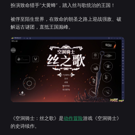
扮演致命猎手“大黄蜂”，踏入丝与歌统治的王国！
被俘至陌生世界，在致命的朝圣之路上迎战强敌、破
解远古谜团，直抵王国巅峰。
《空洞骑士：丝之歌》是
动作冒险
游戏《空洞骑士》
的史诗续作。