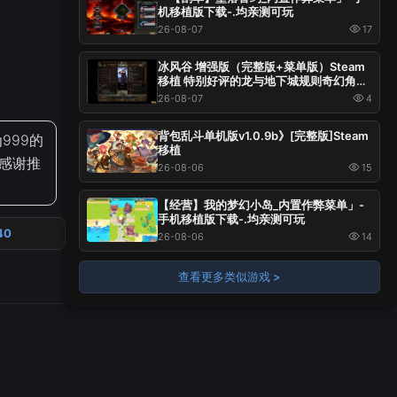
机移植版下载-.均亲测可玩
26-08-07
17
冰风谷 增强版（完整版+菜单版）Steam
移植 特别好评的龙与地下城规则奇幻角色
扮演游戏！
26-08-07
4
背包乱斗单机版v1.0.9b》[完整版]Steam
移植
999的
26-08-06
15
~感谢推
【经营】我的梦幻小岛_内置作弊菜单」-
手机移植版下载-.均亲测可玩
26-08-06
14
40
查看更多类似游戏 >