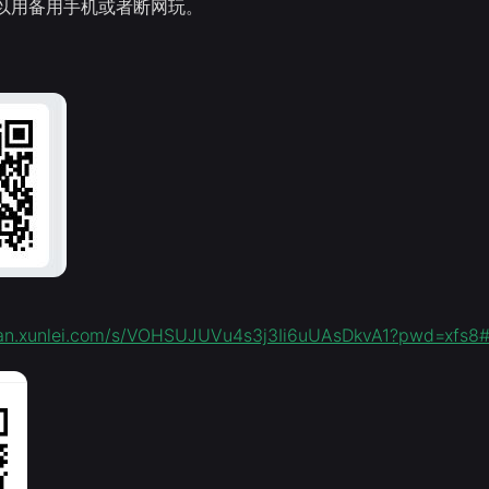
以用备用手机或者断网玩。
pan.xunlei.com/s/VOHSUJUVu4s3j3Ii6uUAsDkvA1?pwd=xfs8