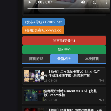
(发布+导航>>7002.net
(备用)吴彦祖>>wyz.cc
留言版(需登录)
我的评论
随机游戏
最新相关
本类随机
「【抽卡】二次元抽卡爽v0.34.4_免广
告-手机移植版下载-.均亲测可玩
#
26-08-08
6
病毒死亡对峙Ailment v3.3.5》[完整
版]Steam移植
26-08-08
1
「【割草】堕落誓约_内置作弊菜单」-手