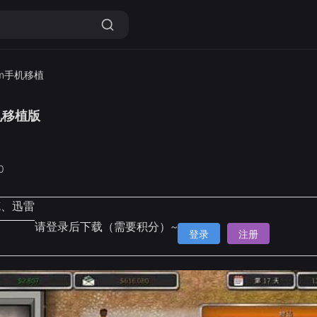
am手机移植
机移植版
0
克、迅雷
请登录后下载（需要积分）~
登录
注册