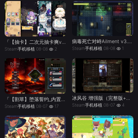
病毒死亡对峙Ailment v3.3.5》[完整版]Steam移植
「【抽卡】二次元抽卡爽v0.34.4_免广告-手机移植版下载-.均亲测可玩
Steam手机移植
08-08
1
Steam手机移植
08-08
2
冰风谷 增强版（完整版+菜单版）Steam移植 特别好评的龙与地下城规则奇幻角色扮演游戏！
「【割草】堕落誓约_内置作弊菜单」-手机移植版下载-.均亲测可玩
Steam手机移植
08-07
4
Steam手机移植
08-07
17