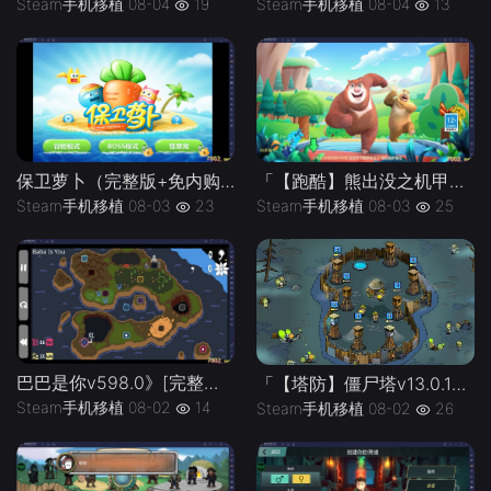
Steam手机移植
08-04
13
Steam手机移植
08-04
19
「【跑酷】熊出没之机甲熊大_无限内购」-手机移植版下载-.均亲测可玩
保卫萝卜（完整版+免内购版）带来无与伦比的回忆杀，在玩游戏的同时，仿佛找回了那些曾经失去的时光！
Steam手机移植
08-03
25
Steam手机移植
08-03
23
巴巴是你v598.0》[完整版]Steam移植
「【塔防】僵尸塔v13.0.167_内置作弊菜单」-手机移植版下载-.均亲测可玩
Steam手机移植
08-02
14
Steam手机移植
08-02
26