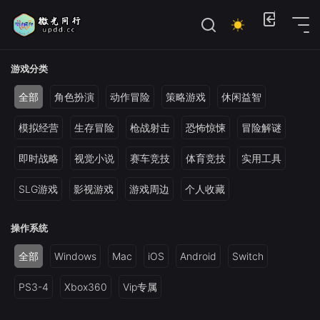
位置：
首页
>
Steam手机移植
游戏分类
全部
角色扮演
动作冒险
策略游戏
休闲益智
模拟经营
生存冒险
枪战射击
恐怖惊悚
冒险解谜
即时战略
视觉小说
赛车竞技
体育竞技
实用工具
SLG游戏
影视游戏
游戏周边
个人收藏
操作系统
全部
Windows
Mac
iOS
Android
Switch
PS3-4
Xbox360
Vip专属